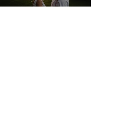
Načíst další
Tak co říkáte? Roztočíme to
společně i na vaší svatbě? 🥳 💃
🕺