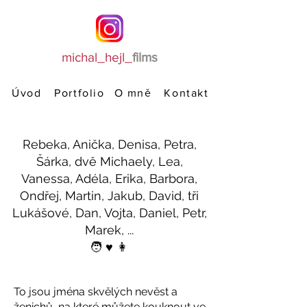
michal_hejl_
films
Úvod
Portfolio
Kontakt
O mně
Rebeka, Anička, Denisa, Petra,
Šárka, dvě Michaely, Lea,
Vanessa, Adéla, Erika, Barbora,
Ondřej, Martin, Jakub, David, tři
Lukášové, Dan, Vojta, Daniel, Petr,
Marek, ...
🧑 ♥️ 👩
To jsou jména skvělých nevěst a
ženichů, na které můžete kouknout ve