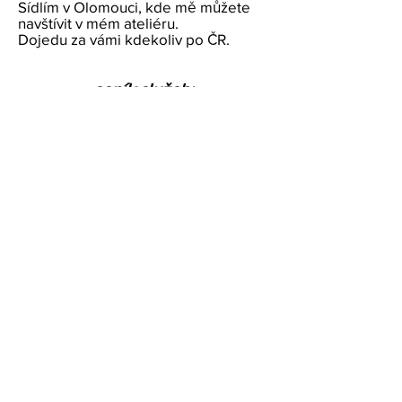
Sídlím v Olomouci, kde mě můžete
navštívit v mém ateliéru.
Dojedu za vámi kdekoliv po ČR.
ceník služeb:
fotografie byt/rodinný dům:
od 3.000 Kč
videoprohlídka byt/rodinný dům:
od 3.000 Kč
foto+video byt/rodinný dům:
od 5.000 Kč
Doprava Olomouc + 10 km zdarma, delší
vzdálenost dle domluvy.
Při dlouhodobé a pravidelné spolupráci
individuální ceník a množstevní výhody.
telefon, whatsapp:
608 404 012
e-mail:
hejl.michal@gmail.com