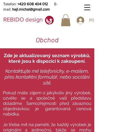
Telefon:
+420 608 404 012
E-
mail:
hejl.michal@gmail.com
REBIDO design
Přihlásit se
Obchod
Zde je aktualizovaný seznam výrobků,
které jsou k dispozici k zakoupení.
Kontaktujte mě telefonicky, e-mailem,
přes kontaktní formulář, nebo socíální
sítě.
Pokud máte zájem o jakýkoliv jiný výrobek,
ozvěte se a společně vaši představu
doladíme. Samozřejmostí před závaznou
objednávkou je garantovaná cenová
nabídka.
Je třeba mít na paměti, že každý výrobek je
originální a jedinečný, takže se mohu