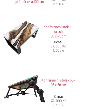
průměr skla 100 cm
2.360
€
Konferenční stolek -
ořech
80 x 45 cm
Cena:
27. 000 Kč
1. 080 €
Konferenční stolek buk
96 x 59 cm
Cena:
37. 000 Kč
1. 480 €