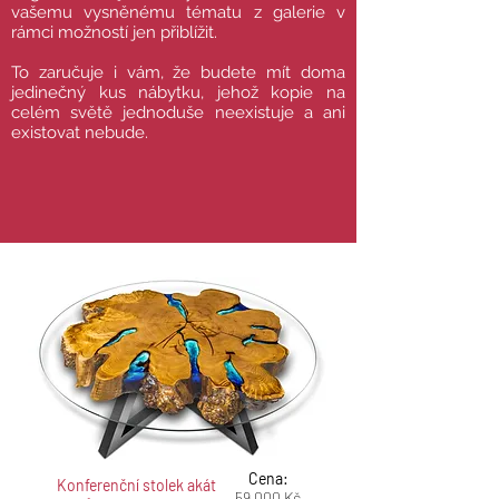
vašemu vysněnému tématu z galerie v
rámci možností jen přiblížit.
To zaručuje i vám, že budete mít doma
jedinečný kus nábytku, jehož kopie na
celém světě jednoduše neexistuje a ani
existovat nebude.
Cena:
Konferenční stolek akát
59.000 Kč