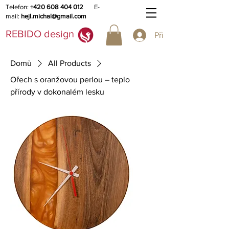
Telefon:
+420 608 404 012
E-
mail:
hejl.michal@gmail.com
REBIDO design
Přihlásit se
Domů
All Products
Ořech s oranžovou perlou – teplo
přírody v dokonalém lesku