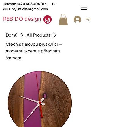
Telefon:
+420 608 404 012
E-
mail:
hejl.michal@gmail.com
REBIDO design
Přihlásit se
Domů
All Products
Ořech s fialovou pryskyřicí –
moderní akcent s přírodním
šarmem