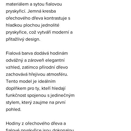
materiálem a sytou fialovou 
pryskyřicí. Jemná kresba 
ořechového dřeva kontrastuje s 
hladkou plochou jednolité 
pryskyřice, což vytváří moderní a 
přitažlivý design.
Fialová barva dodává hodinám 
odvážný a zároveň elegantní 
vzhled, zatímco přírodní dřevo 
zachovává hřejivou atmosféru. 
Tento model je ideálním 
doplňkem pro ty, kteří hledají 
funkčnost spojenou s jedinečným 
stylem, který zaujme na první 
pohled.
Hodiny z ořechového dřeva a 
fialové pryskyřice jsou dokonalou 