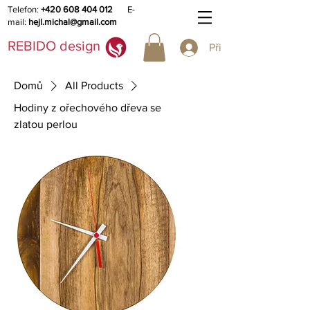
Telefon:
+420 608 404 012
E-
mail:
hejl.michal@gmail.com
REBIDO design
Přihlásit se
Domů
All Products
Hodiny z ořechového dřeva se
zlatou perlou