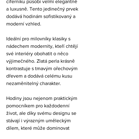
ciferníku působí velmi elegantně 
a luxusně. Tento jedinečný prvek 
dodává hodinám sofistikovaný a 
moderní vzhled.
Ideální pro milovníky klasiky s 
nádechem modernity, kteří chtějí 
své interiéry obohatit o něco 
výjimečného. Zlatá perla krásně 
kontrastuje s tmavým ořechovým 
dřevem a dodává celému kusu 
nezaměnitelný charakter.
Hodiny jsou nejenom praktickým 
pomocníkem pro každodenní 
život, ale díky svému designu se 
stávají i výrazným uměleckým 
dílem, které může dominovat 
prostoru a přinést do něj pocit 